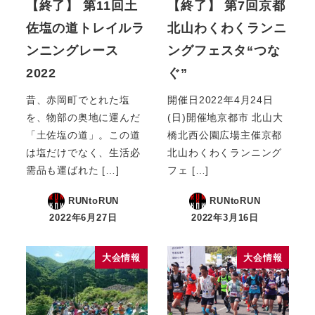
【終了】 第11回土
【終了】 第7回京都
佐塩の道トレイルラ
北山わくわくランニ
ンニングレース
ングフェスタ“つな
2022
ぐ”
昔、赤岡町でとれた塩
開催日2022年4月24日
を、物部の奥地に運んだ
(日)開催地京都市 北山大
「土佐塩の道」。この道
橋北西公園広場主催京都
は塩だけでなく、生活必
北山わくわくランニング
需品も運ばれた […]
フェ […]
RUNtoRUN
RUNtoRUN
2022年6月27日
2022年3月16日
大会情報
大会情報