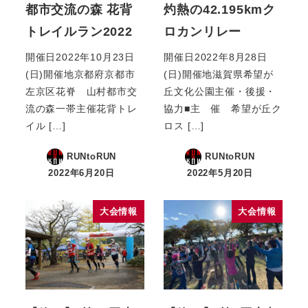
都市交流の森 花背
灼熱の42.195kmク
トレイルラン2022
ロカンリレー
開催日2022年10月23日
開催日2022年8月28日
(日)開催地京都府京都市
(日)開催地滋賀県希望が
左京区花脊 山村都市交
丘文化公園主催・後援・
流の森一帯主催花背トレ
協力■主 催 希望が丘ク
イル […]
ロス […]
RUNtoRUN
RUNtoRUN
2022年6月20日
2022年5月20日
大会情報
大会情報