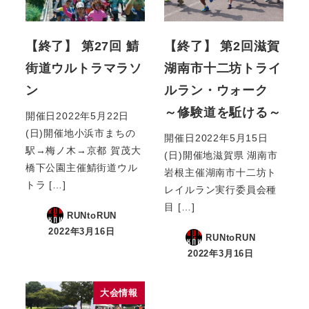
【終了】 第27回 鯖
【終了】 第2回滋賀
街道ウルトラマラソ
湖南市十二坊トライ
ン
ルラン・ウォーク
～修験道を駈ける～
開催日2022年5月22日
(日)開催地小浜市まちの
開催日2022年5月15日
駅→梅ノ木→京都 賀茂大
(日)開催地滋賀県 湖南市
橋下公園主催鯖街道ウル
岩根主催湖南市十二坊ト
トラ […]
レイルラン実行委員会種
目 […]
RUNtoRUN
2022年3月16日
RUNtoRUN
2022年3月16日
大会情報