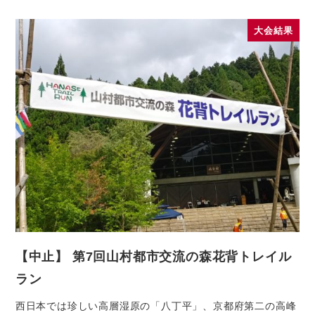
大会結果
【中止】 第7回山村都市交流の森花背トレイル
ラン
西日本では珍しい高層湿原の「八丁平」、京都府第二の高峰