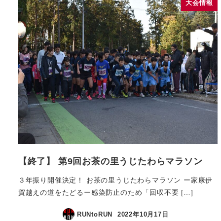
大会情報
【終了】 第9回お茶の里うじたわらマラソン
３年振り開催決定！ お茶の里うじたわらマラソン ー家康伊
賀越えの道をたどるー感染防止のため「回収不要 […]
RUNtoRUN
2022年10月17日