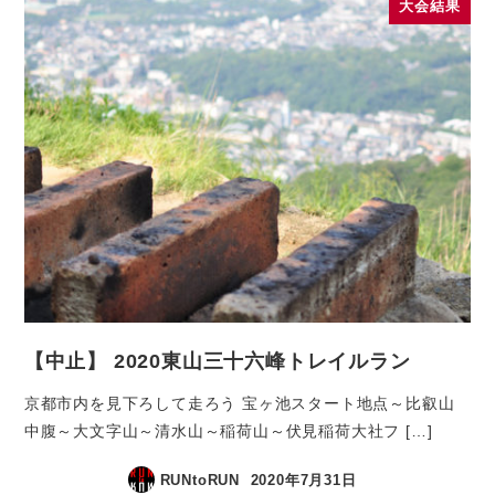
大会結果
【中止】 2020東山三十六峰トレイルラン
京都市内を見下ろして走ろう 宝ヶ池スタート地点～比叡山
中腹～大文字山～清水山～稲荷山～伏見稲荷大社フ […]
RUNtoRUN
2020年7月31日