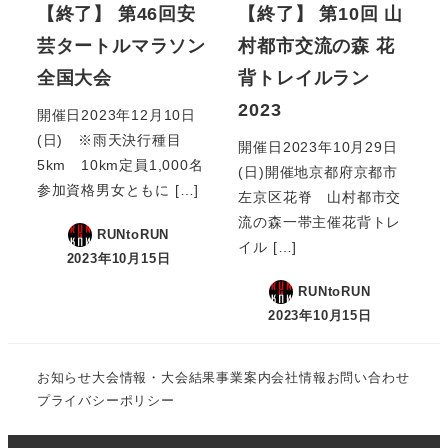
【終了】 第46回安
【終了】 第10回 山
芸タートルマラソン
村都市交流の森 花
全国大会
背トレイルラン
2023
開催日2023年12月10日
(日) ※雨天決行種目
開催日2023年10月29日
5km 10km定員1,000名
(日)開催地京都府京都市
参加資格男女ともに […]
左京区花脊 山村都市交
流の森一帯主催花背トレ
RUNtoRUN
イル […]
2023年10月15日
RUNtoRUN
2023年10月15日
お知らせ
大会情報・大会結果
事業案内
会社情報
お問い合わせ
プライバシーポリシー