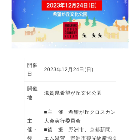
開催
2023年12月24日(日)
日
開催
滋賀県希望が丘文化公園
地
■主 催 希望が丘クロスカントリーリ
主
大会実行委員会
催・
■後 援 野洲市、京都新聞、株式会社
後
エム滋賀、野洲市観光物産協会