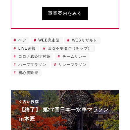
事業案内をみる
ペア
WEB完走証
WEBリザルト
LIVE速報
回収不要タグ（チップ）
コロナ感染症対策
チームリレー
ハーフマラソン
リレーマラソン
初心者歓迎
古い投稿
【終了】 第27回日本一水車マラソン
in本匠