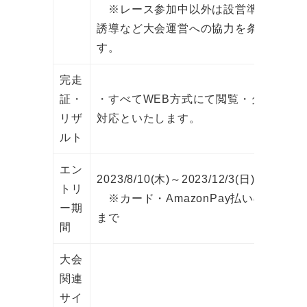
※レース参加中以外は設営準備やコー
誘導など大会運営への協力を条件としま
す。
完走
証・
・すべてWEB方式にて閲覧・ダウンロ
リザ
対応といたします。
ルト
エン
2023/8/10(木)～2023/12/3(日)
トリ
※カード・AmazonPay払いのみ 12/6(
ー期
まで
間
大会
関連
サイ