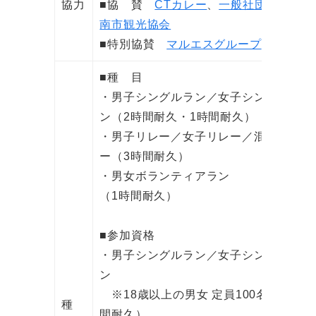
協力
■協 賛
CTカレー
、
一般社団法人湖
南市観光協会
■特別協賛
マルエスグループ
■種 目
・男子シングルラン／女子シングルラ
ン（2時間耐久・1時間耐久）
・男子リレー／女子リレー／混合リレ
ー（3時間耐久）
・男女ボランティアラン
（1時間耐久）
■参加資格
・男子シングルラン／女子シングルラ
ン
※18歳以上の男女 定員100名（2時
種
間耐久）