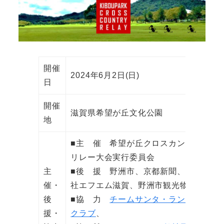
開催
2024年6月2日(日)
日
開催
滋賀県希望が丘文化公園
地
■主 催 希望が丘クロスカントリー
リレー大会実行委員会
主
■後 援 野洲市、京都新聞、株式会
催・
社エフエム滋賀、野洲市観光物産協会
後
■協 力
チームサンタ・ランニング
援・
クラブ
、