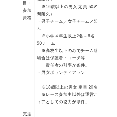
目・
※16歳以上の男女 定員 50名（1時
参加
間耐久）
資格
・男子チーム／女子チーム／混合チー
ム
※小学４年生以上2名～6名 定員
50チーム
※高校生以下のみでチーム編成する
場合は保護者・コーチ等
責任者の引率が条件。
・男女ボランティアラン
※18歳以上の男女 定員 20名
※レース参加中以外は運営ボランテ
ィアとしての協力が条件。
完走