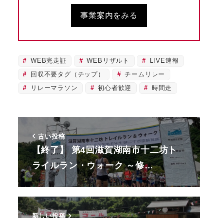
事業案内をみる
WEB完走証
WEBリザルト
LIVE速報
回収不要タグ（チップ）
チームリレー
リレーマラソン
初心者歓迎
時間走
古い投稿
【終了】 第4回滋賀湖南市十二坊ト
ライルラン・ウォーク ～修…
新しい投稿